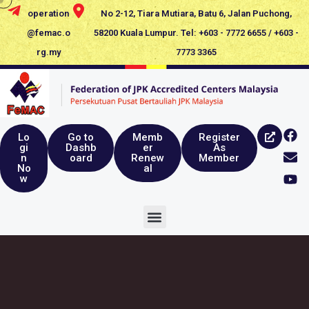
operation
No 2-12, Tiara Mutiara, Batu 6, Jalan Puchong,
@femac.o
58200 Kuala Lumpur. Tel: +603 - 7772 6655 / +603 -
rg.my
7773 3365
Lo
Go to
Memb
Register
gi
Dashb
er
As
n
oard
Renew
Member
No
al
w