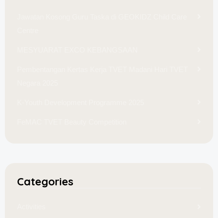
Jawatan Kosong Guru Taska di GEOKIDZ Child Care
Centre
MESYUARAT EXCO KEBANGSAAN
Pembentangan Kertas Kerja TVET Madani Hari TVET
Negara 2025
K-Youth Development Programme 2025
FeMAC TVET Beauty Competition
Categories
Activities