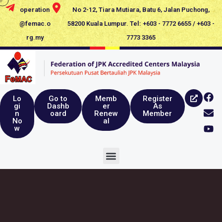
operation
No 2-12, Tiara Mutiara, Batu 6, Jalan Puchong,
@femac.o
58200 Kuala Lumpur. Tel: +603 - 7772 6655 / +603 -
rg.my
7773 3365
Lo
Go to
Memb
Register
gi
Dashb
er
As
n
oard
Renew
Member
No
al
w