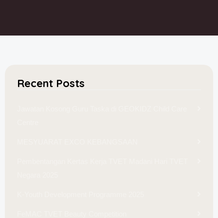
Recent Posts
Jawatan Kosong Guru Taska di GEOKIDZ Child Care
Centre
MESYUARAT EXCO KEBANGSAAN
Pembentangan Kertas Kerja TVET Madani Hari TVET
Negara 2025
K-Youth Development Programme 2025
FeMAC TVET Beauty Competition