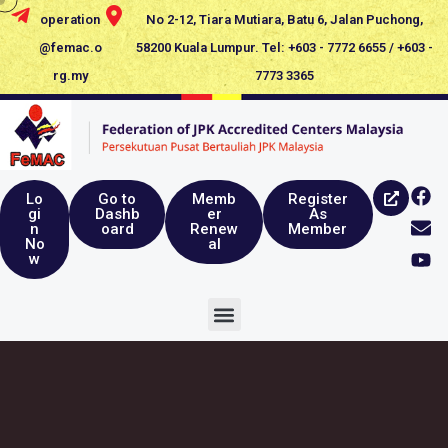
operation
No 2-12, Tiara Mutiara, Batu 6, Jalan Puchong,
@femac.o
58200 Kuala Lumpur. Tel: +603 - 7772 6655 / +603 -
rg.my
7773 3365
Lo
Go to
Memb
Register
gi
Dashb
er
As
n
oard
Renew
Member
No
al
w