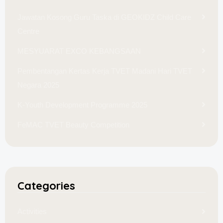
Jawatan Kosong Guru Taska di GEOKIDZ Child Care
Centre
MESYUARAT EXCO KEBANGSAAN
Pembentangan Kertas Kerja TVET Madani Hari TVET
Negara 2025
K-Youth Development Programme 2025
FeMAC TVET Beauty Competition
Categories
Activities