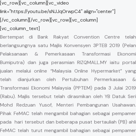
[vc_row][vc_column][vc_video
link="https://youtu.be/sNJJqOrwpC4" align="center"]
[/vc_column][/vc_row][vc_row][vc_column]
[vc_column_text]
Bertempat di Bank Rakyat Convention Centre telah
berlangsungnya satu Majlis Konvensyen 3PTEB 2019 (Pelan
Pelaksanaan & Pemerkasaan Transformasi Ekonomi
Bumiputra) dan juga perasmian RIZQMALL.MY iaitu portal
jualan melalui online “Malaysia Online Hypermarket” yang
telah dianjurkan oleh Pertubuhan Permerkasaan &
Transformasi Ekonomi Malaysia (PPTEM) pada 3 Julai 2019
(Rabu). Majlis tersebut telah dirasmikan oleh YB Datuk Seri
Mohd Redzuan Yusof, Menteri Pembangunan Usahawan.
Pihak FeMAC telah mengambil bahagian sebagai pempamer
pada hari tersebut dan beberapa pusat bertauliah (PB) ahli
FeMAC telah turut mengambil bahagian sebagai pempamer