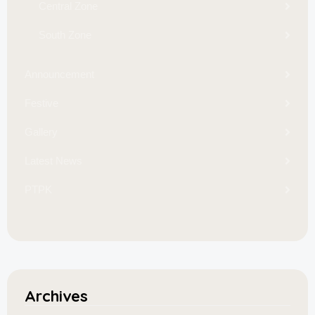
Central Zone
South Zone
Announcement
Festive
Gallery
Latest News
PTPK
Archives