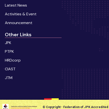
Latest News
Activities & Event
Announcement
Other Links
JPK
PTPK
HRDcorp
CIAST
JTM
© Copyright - Federation of JPK Accredited