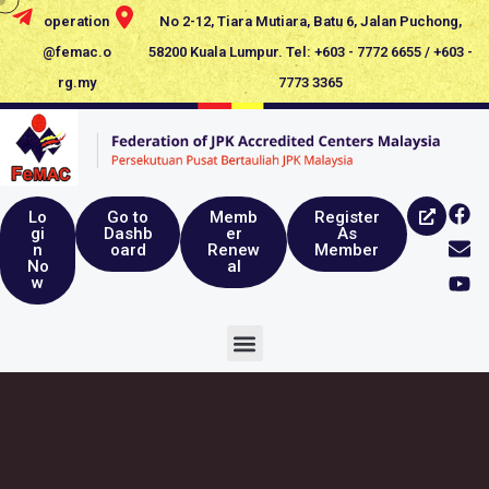
operation
No 2-12, Tiara Mutiara, Batu 6, Jalan Puchong,
@femac.o
58200 Kuala Lumpur. Tel: +603 - 7772 6655 / +603 -
rg.my
7773 3365
Lo
Go to
Memb
Register
gi
Dashb
er
As
n
oard
Renew
Member
No
al
w