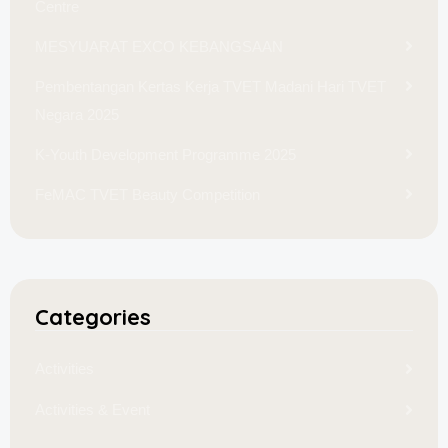
Centre
MESYUARAT EXCO KEBANGSAAN
Pembentangan Kertas Kerja TVET Madani Hari TVET
Negara 2025
K-Youth Development Programme 2025
FeMAC TVET Beauty Competition
Categories
Activities
Activities & Event