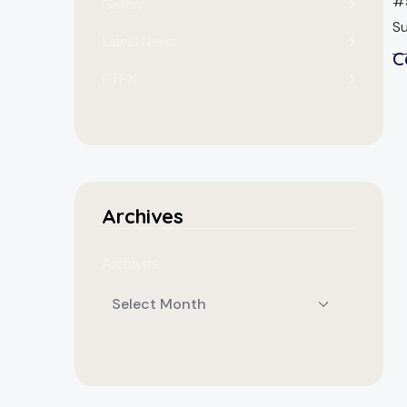
#
Gallery
S
Latest News
C
PTPK
Archives
Archives