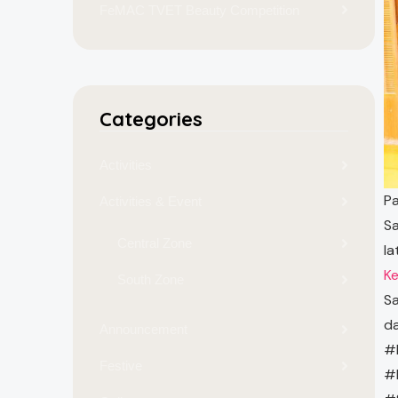
FeMAC TVET Beauty Competition
Categories
Activities
Pa
Activities & Event
S
Central Zone
la
K
South Zone
Sa
d
Announcement
#
Festive
#