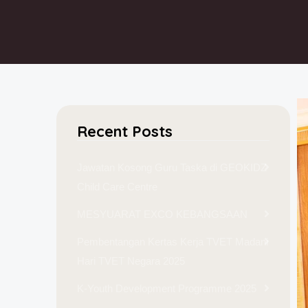
Recent Posts
Jawatan Kosong Guru Taska di GEOKIDZ
Child Care Centre
MESYUARAT EXCO KEBANGSAAN
Pembentangan Kertas Kerja TVET Madani
Hari TVET Negara 2025
K-Youth Development Programme 2025