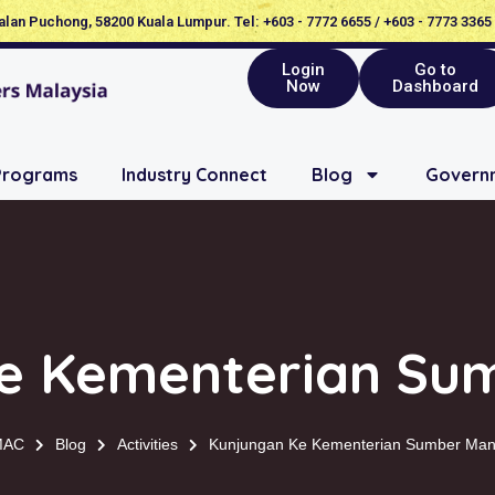
Jalan Puchong, 58200 Kuala Lumpur. Tel: +603 - 7772 6655 / +603 - 7773 3365
Login
Go to
Now
Dashboard
Programs
Industry Connect
Blog
Governm
e Kementerian Su
MAC
Blog
Activities
Kunjungan Ke Kementerian Sumber Man