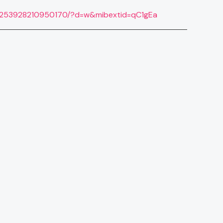
/253928210950170/?d=w&mibextid=qC1gEa