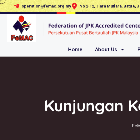
operation@femac.org.my
No 2-12, Tiara Mutiara, Batu 6, 
Home
About Us
Kunjungan K
Fe