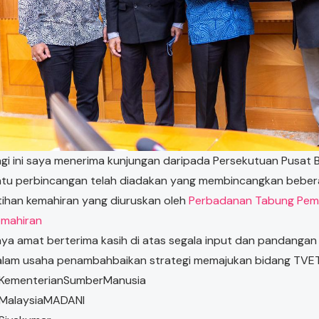
gi ini saya menerima kunjungan daripada Persekutuan Pusat B
atu perbincangan telah diadakan yang membincangkan beber
tihan kemahiran yang diuruskan oleh
Perbadanan Tabung Pemb
emahiran
ya amat berterima kasih di atas segala input dan pandang
alam usaha penambahbaikan strategi memajukan bidang TVET
KementerianSumberManusia
MalaysiaMADANI