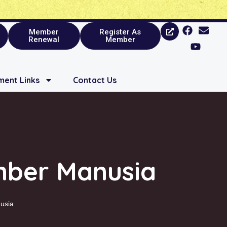
Member
Register As
Renewal
Member
ent Links
Contact Us
mber Manusia
usia