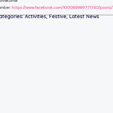
Sivakumar
umber:
https://www.facebook.com/100089989771740/posts
ategories:
Activities
,
Festive
,
Latest News