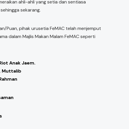
meraikan ahli-ahli yang setia dan sentiasa
sehingga sekarang.
uan/Puan, pihak urusetia FeMAC telah menjemput
ma dalam Majlis Makan Malam FeMAC seperti
 Riot Anak Jaem.
. Muttalib
d Rahman
usaman
s