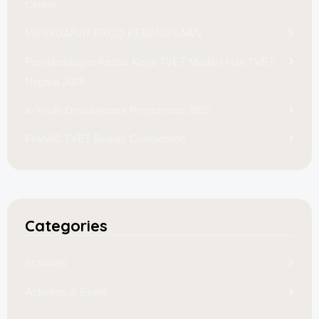
Centre
MESYUARAT EXCO KEBANGSAAN
Pembentangan Kertas Kerja TVET Madani Hari TVET
Negara 2025
K-Youth Development Programme 2025
FeMAC TVET Beauty Competition
Categories
Activities
Activities & Event