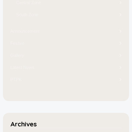
Central Zone
South Zone
Announcement
Festive
Gallery
Latest News
PTPK
Archives