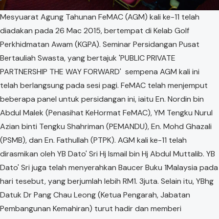
Mesyuarat Agung Tahunan FeMAC (AGM) kali ke-11 telah
diadakan pada 26 Mac 2015, bertempat di Kelab Golf
Perkhidmatan Awam (KGPA). Seminar Persidangan Pusat
Bertauliah Swasta, yang bertajuk 'PUBLIC PRIVATE
PARTNERSHIP THE WAY FORWARD' sempena AGM kali ini
telah berlangsung pada sesi pagi. FeMAC telah menjemput
beberapa panel untuk persidangan ini, iaitu En. Nordin bin
Abdul Malek (Penasihat KeHormat FeMAC), YM Tengku Nurul
Azian binti Tengku Shahriman (PEMANDU), En. Mohd Ghazali
(PSMB), dan En. Fathullah (PTPK). AGM kali ke-11 telah
dirasmikan oleh YB Dato' Sri Hj Ismail bin Hj Abdul Muttalib. YB
Dato' Sri juga telah menyerahkan Baucer Buku 1Malaysia pada
hari tesebut, yang berjumlah lebih RM1. 3juta. Selain itu, YBhg
Datuk Dr Pang Chau Leong (Ketua Pengarah, Jabatan
Pembangunan Kemahiran) turut hadir dan memberi