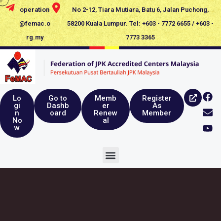
operation
No 2-12, Tiara Mutiara, Batu 6, Jalan Puchong,
@femac.o
58200 Kuala Lumpur. Tel: +603 - 7772 6655 / +603 -
rg.my
7773 3365
Lo
Go to
Memb
Register
gi
Dashb
er
As
n
oard
Renew
Member
No
al
w