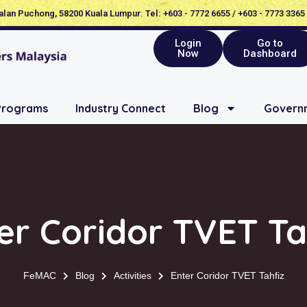
Jalan Puchong, 58200 Kuala Lumpur. Tel: +603 - 7772 6655 / +603 - 7773 3365
Login
Go to
Now
Dashboard
Programs
Industry Connect
Blog
Governm
er Coridor TVET Ta
FeMAC
Blog
Activities
Enter Coridor TVET Tahfiz