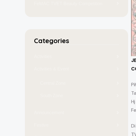
FeMAC TVET Beauty Competition
Categories
Activities
J
C
Activities & Event
Central Zone
Pi
Ta
South Zone
Hj
Fe
Announcement
Festive
Di
TV