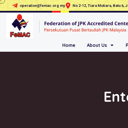
operation@femac.org.my
No 2-12, Tiara Mutiara, Batu 6, 
Home
About Us
Ent