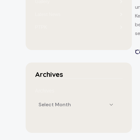
Gallery
un
Latest News
Ke
be
PTPK
se
C
Archives
Archives