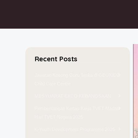
Recent Posts
Jawatan Kosong Guru Taska di GEOKIDZ
Child Care Centre
MESYUARAT EXCO KEBANGSAAN
Pembentangan Kertas Kerja TVET Madani
Hari TVET Negara 2025
K-Youth Development Programme 2025